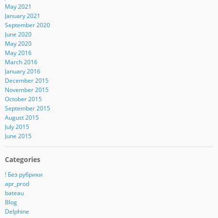
May 2021
January 2021
September 2020
June 2020
May 2020
May 2016
March 2016
January 2016
December 2015
November 2015
October 2015
September 2015
August 2015
July 2015
June 2015
Categories
! Без рубрики
apr_prod
bateau
Blog
Delphine