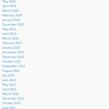
May 2026
April 2026
March 2026
February 2026
January 2026
December 2025
May 2023
April 2023
March 2023
February 2023
January 2023
December 2022
November 2022
October 2022
September 2022
August 2022
July 2022
June 2022
May 2022
April 2022
March 2022
December 2021
October 2021
June 2021