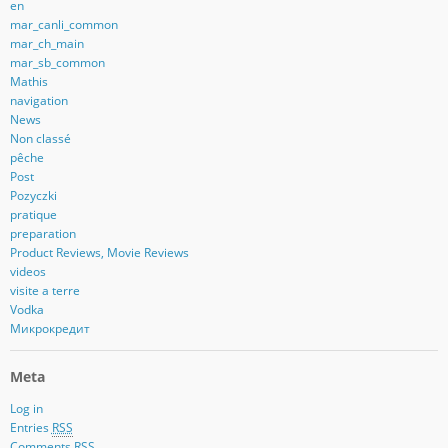
en
mar_canli_common
mar_ch_main
mar_sb_common
Mathis
navigation
News
Non classé
pêche
Post
Pozyczki
pratique
preparation
Product Reviews, Movie Reviews
videos
visite a terre
Vodka
Микрокредит
Meta
Log in
Entries
RSS
Comments
RSS