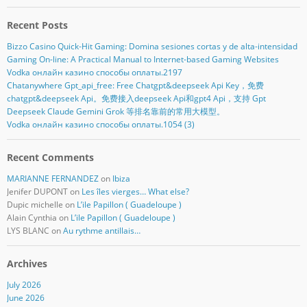
Recent Posts
Bizzo Casino Quick‑Hit Gaming: Domina sesiones cortas y de alta‑intensidad
Gaming On-line: A Practical Manual to Internet-based Gaming Websites
Vodka онлайн казино способы оплаты.2197
Chatanywhere Gpt_api_free: Free Chatgpt&deepseek Api Key，免费
chatgpt&deepseek Api。免费接入deepseek Api和gpt4 Api，支持 Gpt
Deepseek Claude Gemini Grok 等排名靠前的常用大模型。
Vodka онлайн казино способы оплаты.1054 (3)
Recent Comments
MARIANNE FERNANDEZ
on
Ibiza
Jenifer DUPONT
on
Les îles vierges… What else?
Dupic michelle
on
L’ile Papillon ( Guadeloupe )
Alain Cynthia
on
L’ile Papillon ( Guadeloupe )
LYS BLANC
on
Au rythme antillais…
Archives
July 2026
June 2026