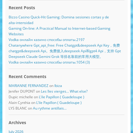
Recent Posts
Bizzo Casino Quick‑Hit Gaming: Domina sesiones cortas y de
alta‑intensidad
Gaming On-line: A Practical Manual to Internet-based Gaming
Websites
Vodka онлайн казино способы оплаты.2197
Chatanywhere Gpt_api_free: Free Chatgpt&deepseek Api Key，免费
chatgpt&deepseek Api。免费接入deepseek Api和gpt4 Api，支持 Gpt
Deepseek Claude Gemini Grok 等排名靠前的常用大模型。
Vodka онлайн казино способы оплаты.1054 (3)
Recent Comments
MARIANNE FERNANDEZ
on
Ibiza
Jenifer DUPONT
on
Les îles vierges… What else?
Dupic michelle
on
L’ile Papillon ( Guadeloupe )
Alain Cynthia
on
L’ile Papillon ( Guadeloupe )
LYS BLANC
on
Au rythme antillais…
Archives
July 2026