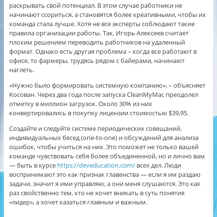
раскрывать свой потенциал. В этом случае работники не
начинают ссориться, а становятся более креативными, чтобы их
команда стала лучше. Хотя не все эксперты соблюдают такие
правила организации работы. Так, Игорь Алексеев считает
плохим решением переводить работников на удаленный
формат. Однако есть другая проблема – когда все работают в
офисе, то фармеры, трудясь рядом с байерами, начинают
наглеть.
«Нужно было формировать системную компанию», – объясняет
Косован. Через два года после запуска CleanMyMac преодолел
отметку в миллион загрузок. Около 30% из них
конвертировались в покупку лицензии стоимостью $39,95.
Создайте и следуйте системе периодических совещаний,
индивидуальных бесед (one-to-one) и обсуждений для анализа
ошибок, чтобы учиться на них. Это поможет не только вашей
команде чувствовать себя более объединенной, но и лично вам
— быть в курсе
https://deveducation.com/
всех дел. Люди
воспринимают это как признак главенства — если я им раздаю
задачи, значит я ими управляю, а они меня слушаются. Это как
раз свойственно тем, кто не хочет вникать в суть понятия
«лидер», а хочет казаться главным и важным.