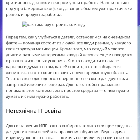
критичность для них и вечером ушли с работы. Нашли только
под утро (американское), когда вопрос был им уже практически
решён, и продукт заработал.
Перед тем, как углубиться в детали, остановимся на очевидном
факте — команда состоит из людей, все люди разные, у каждого
своя структура мотивации. Кроме того, что каждый человек
движим разными интересами, каждый человек еще и находится
в разных жизненных условиях. Кто-то находится в начале
карьеры и думает о том, как её строить, кто-то собирается
жениться, а кто-то хочет освоить новую предметную область.
То, что важно для одного, совершенно неважно для другого, а
завтра всё изменится еще раз. Для того, чтобы правильно
понимать этот контекст, есть простое средство — о нём нужно
думать и с ним нужно работать.
Нетехнічна IT освіта
Для составления ИПР важно выбирать только стоящие средства
для достижения целей и направления обучения. Ведь задача
индивидуального плана — помочь специалисту развиваться и