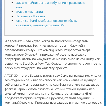
L&D для чайников: план обучения и развития с
нуля
Видео о компании
Нетехнічна IT освіта
Какой сет hard & soft скилов должен быть
у человека, желающего стать ЭМ
И в третьих — это круто, когда ты помогаешь создавать
хороший продукт. Технические менторы — блокчейн-
разработчики из лучших команд Tezos. Разработка смарт-
контрактов и блокчейн-приложений еще не настолько
популярна, чтобы по каждой теме можно было найти книгу или
решение на StackOverflow. Тем более, что время потраченное на
поиск может ударить по качеству проекта.
А ТОП-30 — это в Берлине в этом году было награждение лучших
веб-студий мира, и нас пригласили как номинанта на лучшую
веб-студию. Мы не выиграли, но сам факт того, что ты едешь во
фраке в Берлин с возможностью, что мы станем лучшей веб-
студией мира — это уже круто. Компьютерная школа Hillel
продолжает серию интервью с руководителями ведущих IT-
компаний Украины. Представляем вашему вниманию разговор с