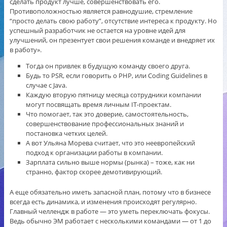
сделать продукт лучше, совершенствовать его.
Противоположностью является равнодушие, стремление
“просто делать свою работу”, отсутствие интереса к продукту. Но
успешный разработчик не остается на уровне идей для
улучшений, он презентует свои решения команде и внедряет их
в работу».
Тогда он привлек в будущую команду своего друга.
Будь то PSR, если говорить о PHP, или Coding Guidelines в
случае с Java.
Каждую вторую пятницу месяца сотрудники компании
могут посвящать время личным IT-проектам.
Что помогает, так это доверие, самостоятельность,
совершенствование профессиональных знаний и
постановка четких целей.
А вот Ульяна Морева считает, что это неевропейский
подход к организации работы в компании.
Зарплата сильно выше нормы (рынка) – тоже, как ни
странно, фактор скорее демотивирующий.
А еще обязательно иметь запасной план, потому что в бизнесе
всегда есть динамика, и изменения происходят регулярно.
Главный челлендж в работе — это уметь переключать фокусы.
Ведь обычно ЭМ работает с несколькими командами — от 1 до