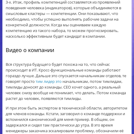
3-х. Итак, профиль компетенций составляется из проявлений
поведения человека (индикаторов), которые объединяются в
смысловые кластеры — компетенции. Они показывают, что
необходимо, чтобы успешно выполнять рабочие задачи на
конкретной должности. Когда мы оцениваем каждую
компетенцию из такого набора, то можем прогнозировать,
насколько эффективным будет кандидат в компании.
Видео о компании
Вся структура будущего будет похожа на то, что сейчас
происходит в ИТ. Кросс-функциональные команды работают
гораздо лучше. Дальше это спускается начальникам отделов, те
говорят просто
тим лидер это
начальникам, потом тимлидам,
тимлиды доносят до команды. СЕО хочет одного, а реальный
человек снизу вообще не понимает, что делать. Потом команда
растет до человек, появляются тимлиды.
И при этом быть экспертом в технической области, авторитетом
для членов команды. Кстати, заговорил о команде поддержки и
вспомнился канонический для меня пример. В общем, он
задержался и сидел там практически до утра. В это время
менеджеры заказчика эскалировали проблему, обозначили её