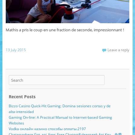
Mathis a pris le coup en une fraction de seconde, impressionnant !
13 July 2015
Leave a reply
Recent Posts
Bizzo Casino Quick‑Hit Gaming: Domina sesiones cortas y de
alta‑intensidad
Gaming On-line: A Practical Manual to Internet-based Gaming
Websites
Vodka онлайн казино способы оплаты.2197
Chatanywhere Gpt_api_free: Free Chatgpt&deepseek Api Key，免费