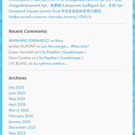
chatgpt&deepseek Api。免费接入deepseek Api和gpt4 Api，支持 Gpt
Deepseek Claude Gemini Grok 等排名靠前的常用大模型。
Vodka онлайн казино способы оплаты.1054 (3)
Recent Comments
MARIANNE FERNANDEZ
on
Ibiza
Jenifer DUPONT
on
Les îles vierges… What else?
Dupic michelle
on
L’ile Papillon ( Guadeloupe )
Alain Cynthia
on
L’ile Papillon ( Guadeloupe )
LYS BLANC
on
Au rythme antillais…
Archives
July 2026
June 2026
May 2026
April 2026
March 2026
February 2026
January 2026
December 2025
May 2023