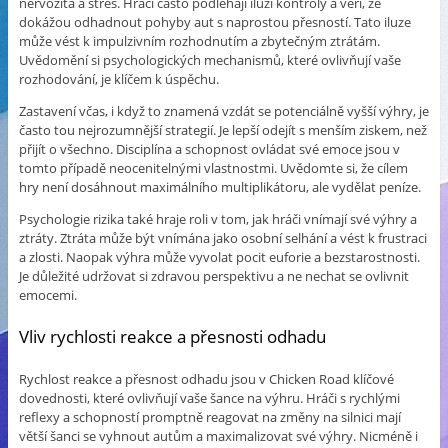
nervozita a stres. Hráči často podléhají iluzi kontroly a věří, že
dokážou odhadnout pohyby aut s naprostou přesností. Tato iluze
může vést k impulzivním rozhodnutím a zbytečným ztrátám.
Uvědomění si psychologických mechanismů, které ovlivňují vaše
rozhodování, je klíčem k úspěchu.
Zastavení včas, i když to znamená vzdát se potenciálně vyšší výhry, je
často tou nejrozumnější strategií. Je lepší odejít s menším ziskem, než
přijít o všechno. Disciplína a schopnost ovládat své emoce jsou v
tomto případě neocenitelnými vlastnostmi. Uvědomte si, že cílem
hry není dosáhnout maximálního multiplikátoru, ale vydělat peníze.
Psychologie rizika také hraje roli v tom, jak hráči vnímají své výhry a
ztráty. Ztráta může být vnímána jako osobní selhání a vést k frustraci
a zlosti. Naopak výhra může vyvolat pocit euforie a bezstarostnosti.
Je důležité udržovat si zdravou perspektivu a ne nechat se ovlivnit
emocemi.
Vliv rychlosti reakce a přesnosti odhadu
Rychlost reakce a přesnost odhadu jsou v Chicken Road klíčové
dovednosti, které ovlivňují vaše šance na výhru. Hráči s rychlými
reflexy a schopností promptně reagovat na změny na silnici mají
větší šanci se vyhnout autům a maximalizovat své výhry. Nicméně i