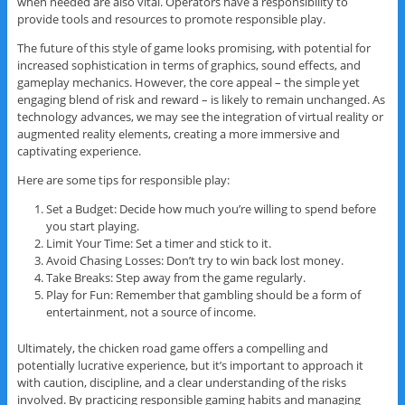
when needed are also vital. Operators have a responsibility to
provide tools and resources to promote responsible play.
The future of this style of game looks promising, with potential for
increased sophistication in terms of graphics, sound effects, and
gameplay mechanics. However, the core appeal – the simple yet
engaging blend of risk and reward – is likely to remain unchanged. As
technology advances, we may see the integration of virtual reality or
augmented reality elements, creating a more immersive and
captivating experience.
Here are some tips for responsible play:
Set a Budget: Decide how much you’re willing to spend before
you start playing.
Limit Your Time: Set a timer and stick to it.
Avoid Chasing Losses: Don’t try to win back lost money.
Take Breaks: Step away from the game regularly.
Play for Fun: Remember that gambling should be a form of
entertainment, not a source of income.
Ultimately, the chicken road game offers a compelling and
potentially lucrative experience, but it’s important to approach it
with caution, discipline, and a clear understanding of the risks
involved. By practicing responsible gaming habits and managing