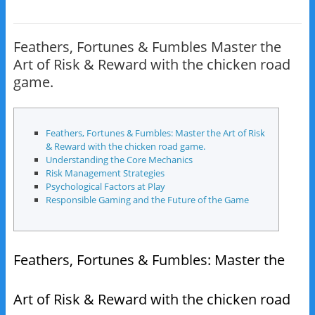
Feathers, Fortunes & Fumbles Master the
Art of Risk & Reward with the chicken road
game.
Feathers, Fortunes & Fumbles: Master the Art of Risk
& Reward with the chicken road game.
Understanding the Core Mechanics
Risk Management Strategies
Psychological Factors at Play
Responsible Gaming and the Future of the Game
Feathers, Fortunes & Fumbles: Master the
Art of Risk & Reward with the chicken road