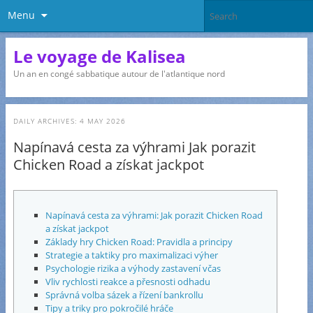
Menu
Le voyage de Kalisea
Un an en congé sabbatique autour de l'atlantique nord
DAILY ARCHIVES:
4 MAY 2026
Napínavá cesta za výhrami Jak porazit
Chicken Road a získat jackpot
Napínavá cesta za výhrami: Jak porazit Chicken Road
a získat jackpot
Základy hry Chicken Road: Pravidla a principy
Strategie a taktiky pro maximalizaci výher
Psychologie rizika a výhody zastavení včas
Vliv rychlosti reakce a přesnosti odhadu
Správná volba sázek a řízení bankrollu
Tipy a triky pro pokročilé hráče