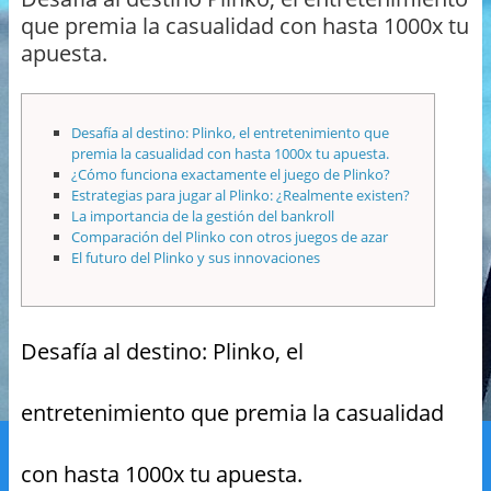
que premia la casualidad con hasta 1000x tu
apuesta.
Desafía al destino: Plinko, el entretenimiento que
premia la casualidad con hasta 1000x tu apuesta.
¿Cómo funciona exactamente el juego de Plinko?
Estrategias para jugar al Plinko: ¿Realmente existen?
La importancia de la gestión del bankroll
Comparación del Plinko con otros juegos de azar
El futuro del Plinko y sus innovaciones
Desafía al destino: Plinko, el
entretenimiento que premia la casualidad
con hasta 1000x tu apuesta.