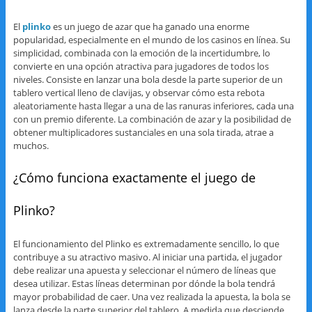
El
plinko
es un juego de azar que ha ganado una enorme
popularidad, especialmente en el mundo de los casinos en línea. Su
simplicidad, combinada con la emoción de la incertidumbre, lo
convierte en una opción atractiva para jugadores de todos los
niveles. Consiste en lanzar una bola desde la parte superior de un
tablero vertical lleno de clavijas, y observar cómo esta rebota
aleatoriamente hasta llegar a una de las ranuras inferiores, cada una
con un premio diferente. La combinación de azar y la posibilidad de
obtener multiplicadores sustanciales en una sola tirada, atrae a
muchos.
¿Cómo funciona exactamente el juego de
Plinko?
El funcionamiento del Plinko es extremadamente sencillo, lo que
contribuye a su atractivo masivo. Al iniciar una partida, el jugador
debe realizar una apuesta y seleccionar el número de líneas que
desea utilizar. Estas líneas determinan por dónde la bola tendrá
mayor probabilidad de caer. Una vez realizada la apuesta, la bola se
lanza desde la parte superior del tablero. A medida que desciende,