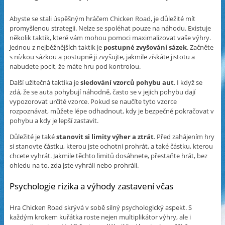
Abyste se stali úspěšným hráčem Chicken Road, je důležité mít
promyšlenou strategii. Nelze se spoléhat pouze na náhodu. Existuje
několik taktik, které vám mohou pomoci maximalizovat vaše výhry.
Jednou z nejběžnějších taktik je
postupné zvyšování sázek
. Začněte
s nízkou sázkou a postupně ji zvyšujte, jakmile získáte jistotu a
nabudete pocit, že máte hru pod kontrolou.
Další užitečná taktika je
sledování vzorců pohybu aut
. I když se
zdá, že se auta pohybují náhodně, často se v jejich pohybu dají
vypozorovat určité vzorce. Pokud se naučíte tyto vzorce
rozpoznávat, můžete lépe odhadnout, kdy je bezpečné pokračovat v
pohybu a kdy je lepší zastavit.
Důležité je také
stanovit si limity výher a ztrát
. Před zahájením hry
si stanovte částku, kterou jste ochotni prohrát, a také částku, kterou
chcete vyhrát. Jakmile těchto limitů dosáhnete, přestaňte hrát, bez
ohledu na to, zda jste vyhráli nebo prohráli.
Psychologie rizika a výhody zastavení včas
Hra Chicken Road skrývá v sobě silný psychologický aspekt. S
každým krokem kuřátka roste nejen multiplikátor výhry, ale i