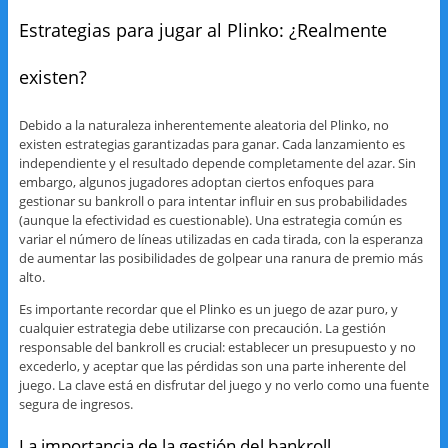
Estrategias para jugar al Plinko: ¿Realmente
existen?
Debido a la naturaleza inherentemente aleatoria del Plinko, no
existen estrategias garantizadas para ganar. Cada lanzamiento es
independiente y el resultado depende completamente del azar. Sin
embargo, algunos jugadores adoptan ciertos enfoques para
gestionar su bankroll o para intentar influir en sus probabilidades
(aunque la efectividad es cuestionable). Una estrategia común es
variar el número de líneas utilizadas en cada tirada, con la esperanza
de aumentar las posibilidades de golpear una ranura de premio más
alto.
Es importante recordar que el Plinko es un juego de azar puro, y
cualquier estrategia debe utilizarse con precaución. La gestión
responsable del bankroll es crucial: establecer un presupuesto y no
excederlo, y aceptar que las pérdidas son una parte inherente del
juego. La clave está en disfrutar del juego y no verlo como una fuente
segura de ingresos.
La importancia de la gestión del bankroll