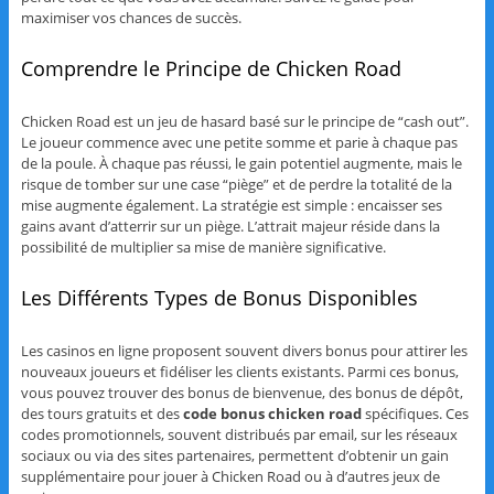
maximiser vos chances de succès.
Comprendre le Principe de Chicken Road
Chicken Road est un jeu de hasard basé sur le principe de “cash out”.
Le joueur commence avec une petite somme et parie à chaque pas
de la poule. À chaque pas réussi, le gain potentiel augmente, mais le
risque de tomber sur une case “piège” et de perdre la totalité de la
mise augmente également. La stratégie est simple : encaisser ses
gains avant d’atterrir sur un piège. L’attrait majeur réside dans la
possibilité de multiplier sa mise de manière significative.
Les Différents Types de Bonus Disponibles
Les casinos en ligne proposent souvent divers bonus pour attirer les
nouveaux joueurs et fidéliser les clients existants. Parmi ces bonus,
vous pouvez trouver des bonus de bienvenue, des bonus de dépôt,
des tours gratuits et des
code bonus chicken road
spécifiques. Ces
codes promotionnels, souvent distribués par email, sur les réseaux
sociaux ou via des sites partenaires, permettent d’obtenir un gain
supplémentaire pour jouer à Chicken Road ou à d’autres jeux de