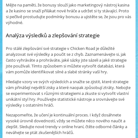
Mějte na paměti, že bonusy slouží jako marketingový nástroj kasina
a že kasino se snaží přilákat nové hráče a udržet si ty stávající. Proto
si pečlivě prostudujte podmínky bonusu a ujistěte se, že jsou pro vás
výhodné.
Analýza výsledků a zlepšování strategie
Pro stálé zlepšování své strategie v Chicken Road je důležité
analyzovat své výsledky a poučit se z chyb. Zaznamenávejte si, jak
často vyhráváte a prohráváte, jaké sázky jste sázeli a jaké strategie
jste používali. Tímto způsobem si můžete vytvořit databázi, která
vám pomůže identifikovat silné a slabé stránky vaší hry.
Hledajte vzory ve svých výsledcích a snažte se zjistit, které strategie
vám přinášejí největší zisky a které naopak způsobují ztráty. Nebojte
se experimentovat s různými strategiemi a zkuste si vytvořit vlastní
unikátní styl hry. Používejte statistické nástroje a srovnávejte své
výsledky s ostatními hráči.
Nezapomeňte, že učení je kontinuální proces. I když dosáhnete
vysoké úrovně dovedností, vždy se můžete něco nového naučit a
zlepšit. Sledujte nové trendy v online hraní, čtěte odborné články a
neváhejte se ptát zkušenějších hráčů.