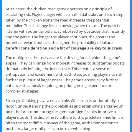
At its heart, the chicken road game operates on a principle of
escalating risk. Players begin with a small initial stake, and each step
taken by the chicken along the road increases the potential
multiplier. The challenge lies in knowing when to stop. The path is
littered with potential pitfalls, symbolized by obstacles that instantly
end the game. The longer the player continues, the greater the
potential reward, but also the higher the probability of failure.
Careful consideration and a bit of courage are key to success.
The multipliers themselves are the driving force behind the game’s
appeal. They can range from modest increases to substantial boosts,
dramatically inflating the initial stake. This creates a sense of
anticipation and excitement with each step, pushing players to risk
further in pursuit of larger prizes. The game’s accessibility further
enhances its appeal, requiring no prior gaming experience or
complex strategies.
Strategic thinking plays a crucial role. While luck is undoubtedly a
factor, understanding the probabilities and establishing a ‘cash-out’
point before commencing the game can significantly improve a
player’s odds. The discipline to adhere to this predetermined limit is
often the most difficult aspect of the game, as the temptation to
push for a larger multiplier can be overwhelming.