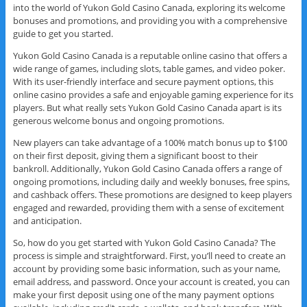
into the world of Yukon Gold Casino Canada, exploring its welcome
bonuses and promotions, and providing you with a comprehensive
guide to get you started.
Yukon Gold Casino Canada is a reputable online casino that offers a
wide range of games, including slots, table games, and video poker.
With its user-friendly interface and secure payment options, this
online casino provides a safe and enjoyable gaming experience for its
players. But what really sets Yukon Gold Casino Canada apart is its
generous welcome bonus and ongoing promotions.
New players can take advantage of a 100% match bonus up to $100
on their first deposit, giving them a significant boost to their
bankroll. Additionally, Yukon Gold Casino Canada offers a range of
ongoing promotions, including daily and weekly bonuses, free spins,
and cashback offers. These promotions are designed to keep players
engaged and rewarded, providing them with a sense of excitement
and anticipation.
So, how do you get started with Yukon Gold Casino Canada? The
process is simple and straightforward. First, you’ll need to create an
account by providing some basic information, such as your name,
email address, and password. Once your account is created, you can
make your first deposit using one of the many payment options