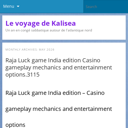
Menu
Le voyage de Kalisea
Un an en congé sabbatique autour de l'atlantique nord
MONTHLY ARCHIVES:
MAY 2026
Raja Luck game India edition Casino
gameplay mechanics and entertainment
options.3115
Raja Luck game India edition – Casino
gameplay mechanics and entertainment
options