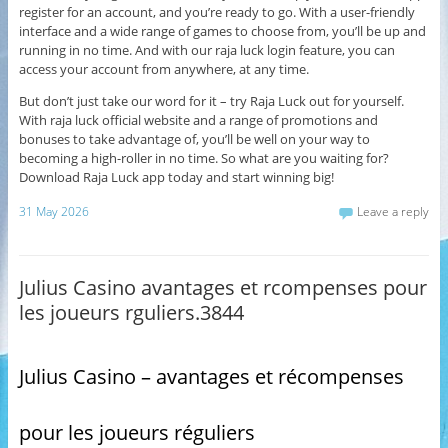
register for an account, and you’re ready to go. With a user-friendly
interface and a wide range of games to choose from, you’ll be up and
running in no time. And with our raja luck login feature, you can
access your account from anywhere, at any time.
But don’t just take our word for it – try Raja Luck out for yourself.
With raja luck official website and a range of promotions and
bonuses to take advantage of, you’ll be well on your way to
becoming a high-roller in no time. So what are you waiting for?
Download Raja Luck app today and start winning big!
31 May 2026
Leave a reply
Julius Casino avantages et rcompenses pour
les joueurs rguliers.3844
Julius Casino – avantages et récompenses
pour les joueurs réguliers