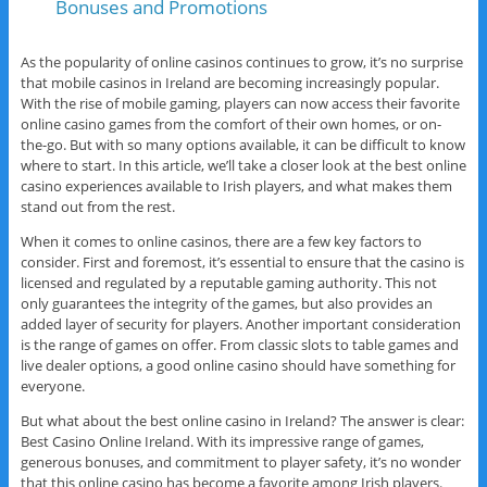
Bonuses and Promotions
As the popularity of online casinos continues to grow, it’s no surprise
that mobile casinos in Ireland are becoming increasingly popular.
With the rise of mobile gaming, players can now access their favorite
online casino games from the comfort of their own homes, or on-
the-go. But with so many options available, it can be difficult to know
where to start. In this article, we’ll take a closer look at the best online
casino experiences available to Irish players, and what makes them
stand out from the rest.
When it comes to online casinos, there are a few key factors to
consider. First and foremost, it’s essential to ensure that the casino is
licensed and regulated by a reputable gaming authority. This not
only guarantees the integrity of the games, but also provides an
added layer of security for players. Another important consideration
is the range of games on offer. From classic slots to table games and
live dealer options, a good online casino should have something for
everyone.
But what about the best online casino in Ireland? The answer is clear:
Best Casino Online Ireland. With its impressive range of games,
generous bonuses, and commitment to player safety, it’s no wonder
that this online casino has become a favorite among Irish players.