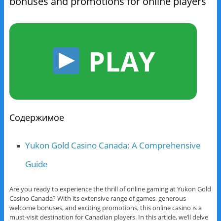
bonuses and promotions for online players
PLAY
Содержимое
Yukon Gold Casino Canada: A Comprehensive
Guide
Are you ready to experience the thrill of online gaming at Yukon Gold
Casino Canada? With its extensive range of games, generous
welcome bonuses, and exciting promotions, this online casino is a
must-visit destination for Canadian players. In this article, we’ll delve