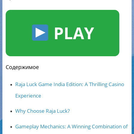
PLAY
Содержимое
Raja Luck Game India Edition: A Thrilling Casino
Experience
Why Choose Raja Luck?
Gameplay Mechanics: A Winning Combination of