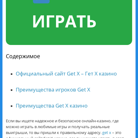
ИГРАТЬ
Содержимое
Официальный сайт Get X – Гет Х казино
Преимущества игроков Get X
Преимущества Get X казино
Если вы ищете надежное и безопасное онлайн-казино, где
можно играть в любимые игры и получать реальные
выигрыши, то вы пришли к правильному адресу.
get x
– это