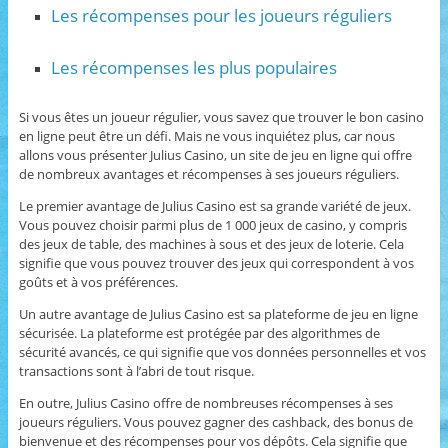
Les récompenses pour les joueurs réguliers
Les récompenses les plus populaires
Si vous êtes un joueur régulier, vous savez que trouver le bon casino
en ligne peut être un défi. Mais ne vous inquiétez plus, car nous
allons vous présenter Julius Casino, un site de jeu en ligne qui offre
de nombreux avantages et récompenses à ses joueurs réguliers.
Le premier avantage de Julius Casino est sa grande variété de jeux.
Vous pouvez choisir parmi plus de 1 000 jeux de casino, y compris
des jeux de table, des machines à sous et des jeux de loterie. Cela
signifie que vous pouvez trouver des jeux qui correspondent à vos
goûts et à vos préférences.
Un autre avantage de Julius Casino est sa plateforme de jeu en ligne
sécurisée. La plateforme est protégée par des algorithmes de
sécurité avancés, ce qui signifie que vos données personnelles et vos
transactions sont à l’abri de tout risque.
En outre, Julius Casino offre de nombreuses récompenses à ses
joueurs réguliers. Vous pouvez gagner des cashback, des bonus de
bienvenue et des récompenses pour vos dépôts. Cela signifie que