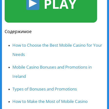
PLAY
Содержимое
How to Choose the Best Mobile Casino for Your
Needs
Mobile Casino Bonuses and Promotions in
Ireland
Types of Bonuses and Promotions
How to Make the Most of Mobile Casino