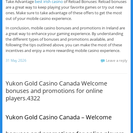
Take Advantage
best irish casino
of Reload Bonuses: Reload bonuses
are a great way to keep playing your favorite games or try out new
ones. Make sure to take advantage of these offers to get the most
out of your mobile casino experience.
In conclusion, mobile casino bonuses and promotions in Ireland are
a great way to enhance your gaming experience. By understanding
the different types of bonuses and promotions available, and
following the tips outlined above, you can make the most of these
incentives and enjoy a more rewarding mobile casino experience.
31 May 2026
Leave a reply
Yukon Gold Casino Canada Welcome
bonuses and promotions for online
players.4322
Yukon Gold Casino Canada – Welcome