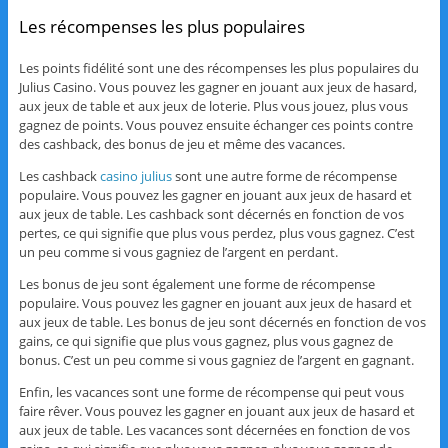
Les récompenses les plus populaires
Les points fidélité sont une des récompenses les plus populaires du
Julius Casino. Vous pouvez les gagner en jouant aux jeux de hasard,
aux jeux de table et aux jeux de loterie. Plus vous jouez, plus vous
gagnez de points. Vous pouvez ensuite échanger ces points contre
des cashback, des bonus de jeu et même des vacances.
Les cashback
casino julius
sont une autre forme de récompense
populaire. Vous pouvez les gagner en jouant aux jeux de hasard et
aux jeux de table. Les cashback sont décernés en fonction de vos
pertes, ce qui signifie que plus vous perdez, plus vous gagnez. C’est
un peu comme si vous gagniez de l’argent en perdant.
Les bonus de jeu sont également une forme de récompense
populaire. Vous pouvez les gagner en jouant aux jeux de hasard et
aux jeux de table. Les bonus de jeu sont décernés en fonction de vos
gains, ce qui signifie que plus vous gagnez, plus vous gagnez de
bonus. C’est un peu comme si vous gagniez de l’argent en gagnant.
Enfin, les vacances sont une forme de récompense qui peut vous
faire rêver. Vous pouvez les gagner en jouant aux jeux de hasard et
aux jeux de table. Les vacances sont décernées en fonction de vos