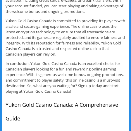
available, including credit cards, e-wallets, and bank transfers. With
your account funded, you can start playing and taking advantage of
the welcome bonus and ongoing promotions.
Yukon Gold Casino Canada is committed to providing its players with
a safe and secure gaming experience. The online casino uses the
latest encryption technology to ensure that all transactions are
protected, and its games are regularly audited to ensure fairness and
integrity. With its reputation for fairness and reliability, Yukon Gold
Casino Canada is a trusted and respected online casino that
Canadian players can rely on.
In conclusion, Yukon Gold Casino Canada is an excellent choice for
Canadian players looking for a fun and rewarding online gaming
experience. With its generous welcome bonus, ongoing promotions,
and commitment to player safety, this online casino is a must-visit
destination. So, what are you waiting for? Sign up today and start
playing at Yukon Gold Casino Canada!
Yukon Gold Casino Canada: A Comprehensive
Guide