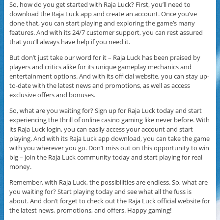
So, how do you get started with Raja Luck? First, you’ll need to
download the Raja Luck app and create an account. Once you’ve
done that, you can start playing and exploring the game’s many
features. And with its 24/7 customer support, you can rest assured
that you’ll always have help if you need it.
But don’t just take our word for it – Raja Luck has been praised by
players and critics alike for its unique gameplay mechanics and
entertainment options. And with its official website, you can stay up-
to-date with the latest news and promotions, as well as access
exclusive offers and bonuses.
So, what are you waiting for? Sign up for Raja Luck today and start
experiencing the thrill of online casino gaming like never before. With
its Raja Luck login, you can easily access your account and start
playing. And with its Raja Luck app download, you can take the game
with you wherever you go. Don’t miss out on this opportunity to win
big – join the Raja Luck community today and start playing for real
money.
Remember, with Raja Luck, the possibilities are endless. So, what are
you waiting for? Start playing today and see what all the fuss is
about. And don’t forget to check out the Raja Luck official website for
the latest news, promotions, and offers. Happy gaming!