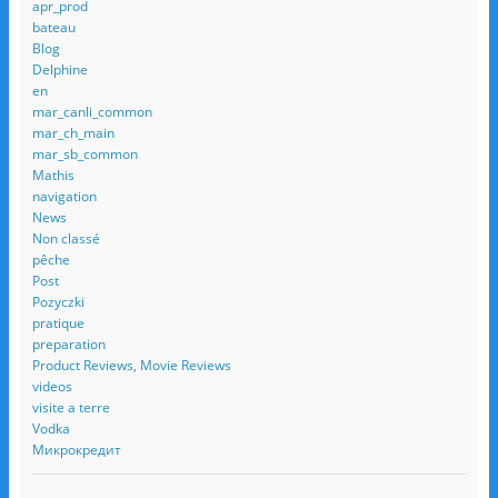
apr_prod
bateau
Blog
Delphine
en
mar_canli_common
mar_ch_main
mar_sb_common
Mathis
navigation
News
Non classé
pêche
Post
Pozyczki
pratique
preparation
Product Reviews, Movie Reviews
videos
visite a terre
Vodka
Микрокредит