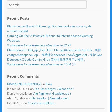
Recent Posts
Bizzo Casino Quick‑Hit Gaming: Domina sesiones cortas y de
alta‑intensidad
Gaming On-line: A Practical Manual to Internet-based Gaming
Websites
Vodka онлайн казино способы оплаты.2197
Chatanywhere Gpt_api_free: Free Chatgpt&deepseek Api Key，免费
chatgpt&deepseek Api。免费接入deepseek Api和gpt4 Api，支持 Gpt
Deepseek Claude Gemini Grok 等排名靠前的常用大模型。
Vodka онлайн казино способы оплаты.1054 (3)
Recent Comments
MARIANNE FERNANDEZ
on
Ibiza
Jenifer DUPONT
on
Les îles vierges… What else?
Dupic michelle
on
L’ile Papillon ( Guadeloupe )
Alain Cynthia
on
L’ile Papillon ( Guadeloupe )
LYS BLANC
on
Au rythme antillais…