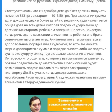
регионе или за рубежом, скрывает доходы или имущество.
Стоит учитывать, что с 1 декабря дети до 6 лет должны получать
не менее 813 грн, а старше — 1013,50 грн. При взыскании суммы
доли дохода на двух и более детей по решению суда назначается
общая доля на всех детей, которая подлежит удержанию до
достижения старшим ребенком совершеннолетия. Зачастую,
когда речь идет о взыскании алиментов на ребенка вне брака
ответчиком выступает отец. Алименты могут уплачиваться в
добровольном порядке или в судебном, то есть вы можете
мирно договорится о сумме и порядке выплат, либо же подать в
суд на экс-супругу или супруга с целью взыскания алиментов.
Интересно, что родитель, которому выплачиваются алименты,
обязан предоставить доказательства. Новой опцией будет
возможность подачи на алименты через электронную
платформу Дія. В случаях, когда доход плательщика
нестабильный или нерегулярный, суд может назначить выплату
алиментов в твердой денежной сумме.