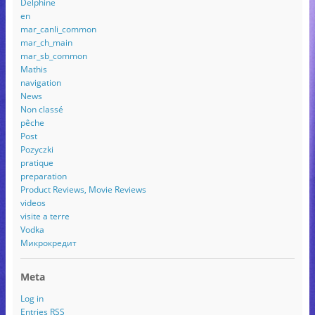
Delphine
en
mar_canli_common
mar_ch_main
mar_sb_common
Mathis
navigation
News
Non classé
pêche
Post
Pozyczki
pratique
preparation
Product Reviews, Movie Reviews
videos
visite a terre
Vodka
Микрокредит
Meta
Log in
Entries
RSS