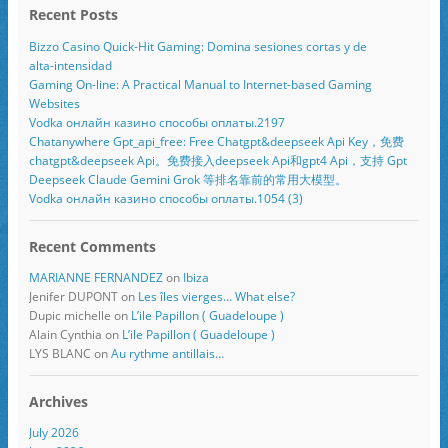
Recent Posts
Bizzo Casino Quick‑Hit Gaming: Domina sesiones cortas y de
alta‑intensidad
Gaming On-line: A Practical Manual to Internet-based Gaming
Websites
Vodka онлайн казино способы оплаты.2197
Chatanywhere Gpt_api_free: Free Chatgpt&deepseek Api Key，免费
chatgpt&deepseek Api。免费接入deepseek Api和gpt4 Api，支持 Gpt
Deepseek Claude Gemini Grok 等排名靠前的常用大模型。
Vodka онлайн казино способы оплаты.1054 (3)
Recent Comments
MARIANNE FERNANDEZ
on
Ibiza
Jenifer DUPONT
on
Les îles vierges… What else?
Dupic michelle
on
L’ile Papillon ( Guadeloupe )
Alain Cynthia
on
L’ile Papillon ( Guadeloupe )
LYS BLANC
on
Au rythme antillais…
Archives
July 2026